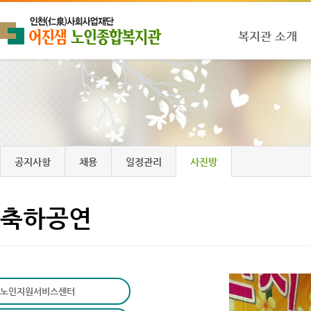
복지관 소개
공지사항
채용
일정관리
사진방
축하공연
노인지원서비스센터