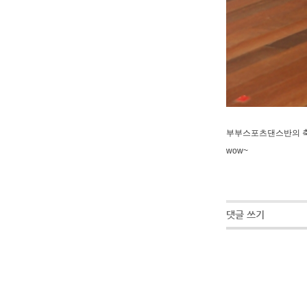
부부스포츠댄스반의 축
wow~
댓글 쓰기