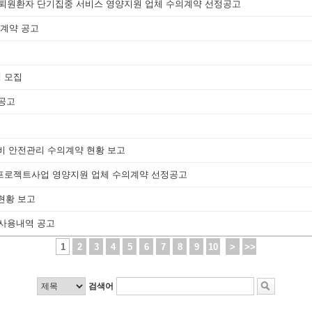
봄 퇴원환자 단기집중 서비스 영양지원 업체 수의계약 선정공고
 계약 공고
생 모집
 공고
설비 안전관리 수의계약 현황 보고
공백프로젝트사업 영양지원 업체 수의계약 선정공고
현황 보고
입사용내역 공고
1
2
3
4
5
6
7
8
9
10
>
>>
검색어